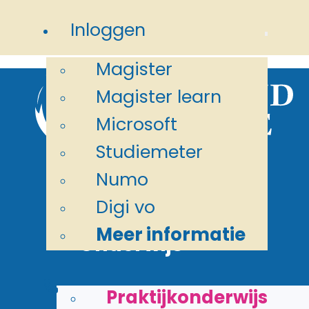
Ga naar hoofdinhoud
Ga naar
Inloggen
voettekst
Magister
Magister learn
Microsoft
Studiemeter
Numo
Digi vo
Meer informatie
Onderwijs
Voor doeners:
Praktijkonderwijs