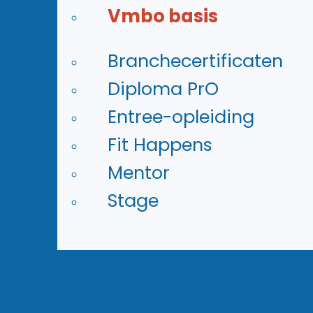
praktijkonderwijs
Vmbo basis
Meer informatie
Branchecertificaten
Diploma PrO
Voor praktische denkers:
Entree-opleiding
onderbouw vmbo basis
Fit Happens
Mentor
Meer informatie
Stage