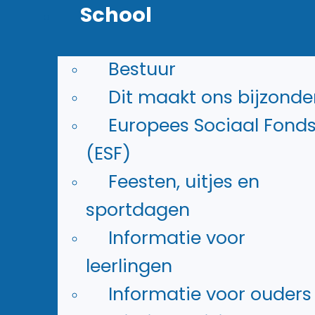
School
Agenda
Bekijk
de vakanties en
Bestuur
belangrijke dagen
Dit maakt ons bijzonde
Europees Sociaal Fond
(ESF)
Feesten, uitjes en
sportdagen
Informatie voor
leerlingen
Documenten
Informatie voor ouders
Hier staan
protocollen en de