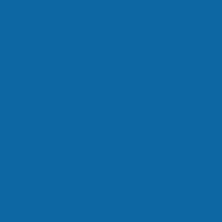
Schooltijden
Europees Sociaal Fo
08:20 – 15:50 uur
(ESF)
Feesten, uitjes en
Normale les
sportdagen
50 min.
Informatie voor leerl
Informatie voor oude
Missie en visie
Blokles
100 min.
Ondersteuningsaan
Ons team
Vacatures