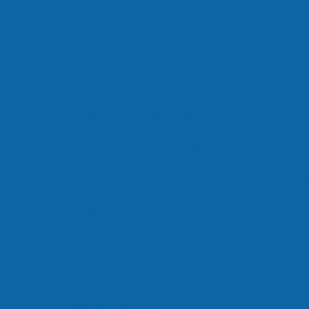
Rekenen & wiskunde
Starten
Mens & natuur
Open huis
Mens & maatschappij
Kunst & cultuur
Aanmelden
Bewegen & sport
Ik zit in groep 7/8
Ik kom van een ande
school
Kennismaken
Verschillende profiel
Naast de basisvakken maak je