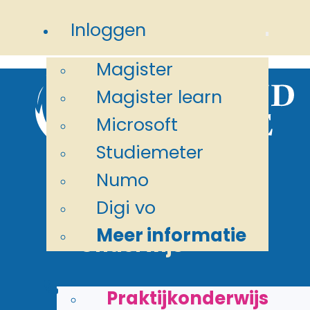
Ga naar hoofdinhoud
Ga naar
Inloggen
voettekst
Magister
Magister learn
Microsoft
Studiemeter
Numo
Digi vo
Meer informatie
Onderwijs
>
>
Home
Onderwijs
Vmbo basis
Praktijkonderwijs