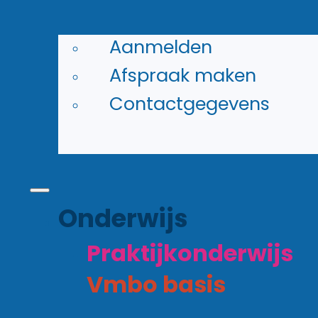
Aanmelden
Afspraak maken
arbij je leert door theorie en prakt
Contactgegevens
ine groepen en leert stap voor stap.
dekt waar je goed in bent. In leerja
uw zit.
Onderwijs
Praktijkonderwijs
Vmbo basis
Duur