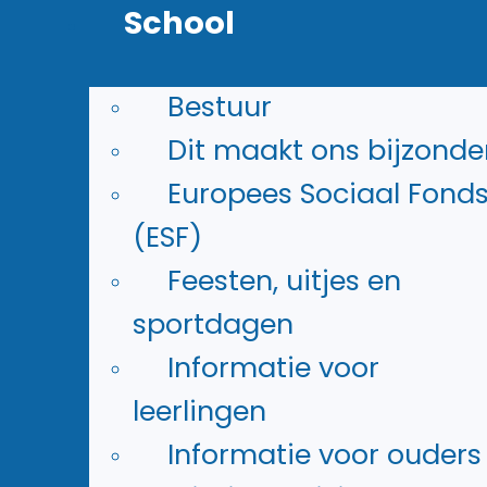
een hoger niveau volgen.
School
Bestuur
Direct naar
Dit maakt ons bijzonde
Wat is vmbo basis?
Europees Sociaal Fond
Basisvakken
(ESF)
Verschillende profielen
Feesten, uitjes en
Stages
sportdagen
Bovenbouw bij Avantis College
Informatie voor
Wil je je aanmelden?
leerlingen
Informatie voor ouders