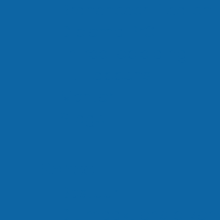
Branchecertificaten
2 jaar op het Rietland Colleg
Diploma PrO
Entree-opleiding
Leerlingen
Fit Happens
±50
Mentor
Stage
Per klas
max. 20
School
Bestuur
Dit maakt ons bijzon