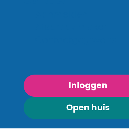
Contact
kennis met verschillende profiel
Aanmelden
Zo ontdek je alvast wat bij je pa
Afspraak maken
en welke richting je in de
Contactgegevens
bovenbouw kunt kiezen. Je maa
kennis met:
Mobiliteit & Transport (M&T)
Inloggen
Produceren, Installeren & Ene
(PIE)
Open huis
Economie & Ondernemen
Zorg & Welzijn