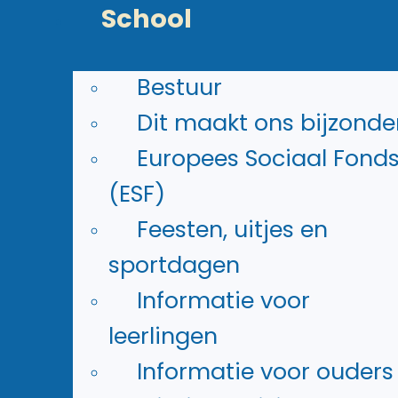
duidelijke leeromgeving
School
waarin jij je talenten ontde
Bestuur
Mail ons
Contact
Dit maakt ons bijzonde
met het Rietland
Europees Sociaal Fond
(ESF)
Feesten, uitjes en
sportdagen
Informatie voor
leerlingen
Informatie voor ouders