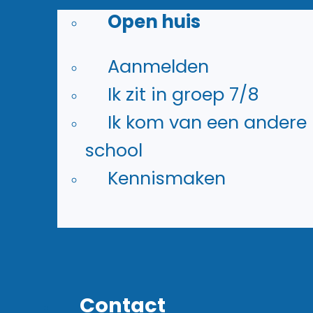
Open huis
Rietvoornlaan 5
2132 PG Hoofddorp
Aanmelden
Ik zit in groep 7/8
Ik kom van een andere
school
(023) 561 21 36
Kennismaken
info@rietlandcollege.nl
Contact