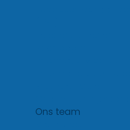
Social media
Europees Sociaal Fo
(ESF)
Feesten, uitjes en
sportdagen
Instagram
Informatie voor leerl
Informatie voor oude
Missie en visie
Facebook
Ondersteuningsaan
Ons team
Vacatures