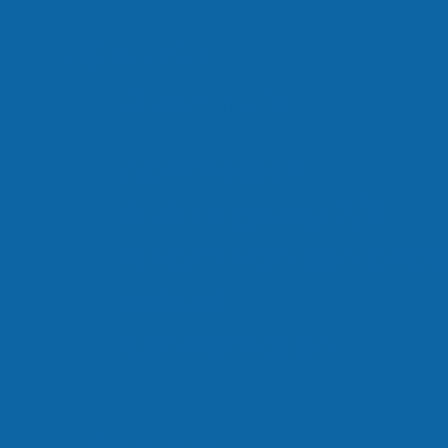
Starten
Open huis
Aanmelden
Ik zit in groep 7/8
Ik kom van een ande
school
Kennismaken