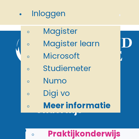
Ga naar hoofdinhoud
Ga naar
Inloggen
voettekst
Magister
Magister learn
Microsoft
Studiemeter
Numo
Digi vo
Meer informatie
Onderwijs
>
>
Home
School
Ons team
Praktijkonderwijs