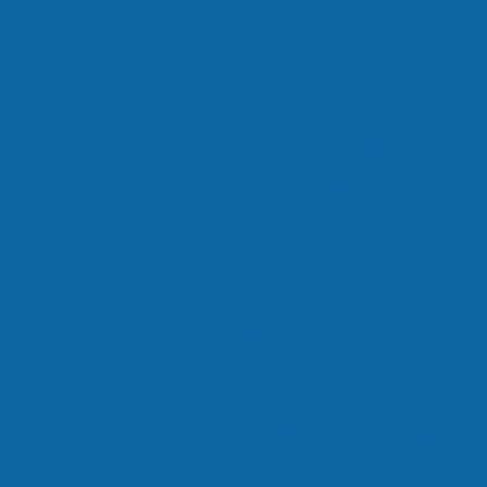
YouTube
Praktisch
Agenda en vakantie
LinkedIn
Belangrijke docume
Lestijden
Schoolkosten
Veelgestelde vragen
©2026 Rietland College
Verlof aanvragen
Ziekmelden / te laat
Cookiebeleid
Privacyverklaring