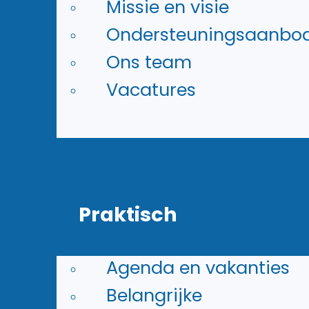
Missie en visie
leerlingnummer (6 cijfers,
Ondersteuningsaanbo
bijvoorbeeld 403123)
Ons team
Wachtwoord: Eigen wachtwoo
Vacatures
Inloggen
Microsoft
Praktisch
Je gebruikt Microsoft Office 36
Agenda en vakanties
om te werken met:
Belangrijke