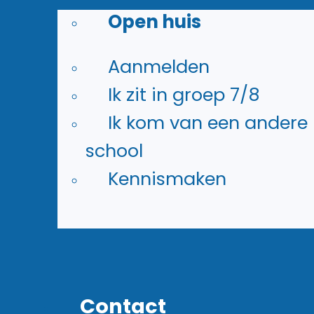
schoolcomputers): Eigen
Open huis
wachtwoord
Inloggen
Aanmelden
Ik zit in groep 7/8
Ik kom van een andere
school
Studiemeter
Kennismaken
Druk op entree button –
inloggen via Magister
Leerlingnummer (6 cijfers,
bijvoorbeeld 403123)
Contact