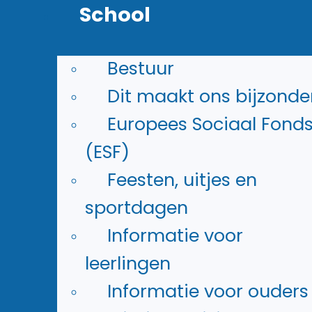
Leerlingnummer (6 cijfers,
School
bijvoorbeeld 403123)
Wachtwoord: Eigen wachtwoo
Bestuur
Inloggen
Dit maakt ons bijzonde
Europees Sociaal Fond
(ESF)
Feesten, uitjes en
Magister learn
sportdagen
Informatie voor
Vul de naam van de school in.
leerlingen
Informatie voor ouders
Gebruikersnaam: