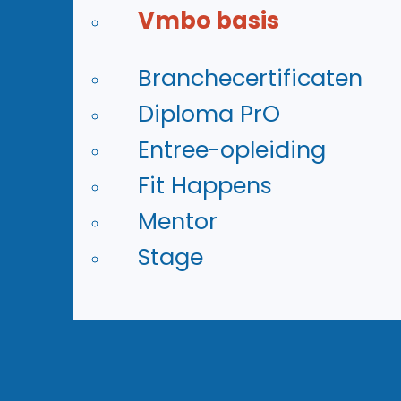
Meer informatie
Vmbo basis
Branchecertificaten
Diploma PrO
Entree-opleiding
Fit Happens
Inloggegevens
Mentor
Stage
Magister
Gebruikersnaam: