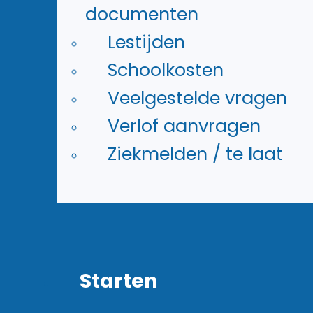
je e-mail van school
documenten
je OneDrive van school
Lestijden
Word en andere MS Office
Schoolkosten
365 programma’s
Veelgestelde vragen
Verlof aanvragen
Gebruikersnaam
Ziekmelden / te laat
(=aanmeldnaam school):
Voornaam.Achternaam@rietlan
Wachtwoord
Starten
(=schoolwachtwoord voor