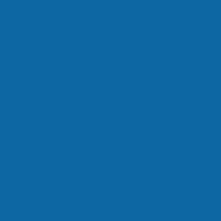
Rietvoornlaan 5
Praktisch
2132 PG Hoofddorp
Agenda en vakantie
Belangrijke docume
Lestijden
Schoolkosten
(023) 561 21 36
Veelgestelde vragen
Verlof aanvragen
Ziekmelden / te laat