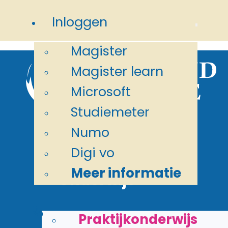
Ga naar hoofdinhoud
Ga naar
Inloggen
voettekst
Magister
Magister learn
Microsoft
Studiemeter
Numo
Digi vo
Meer informatie
Onderwijs
>
Home
Meer informatie
Praktijkonderwijs