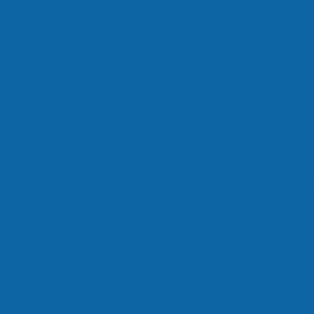
info@rietlandcollege.nl
Starten
Open huis
Aanmelden
Onderwijs
Ik zit in groep 7/8
Ik kom van een ande
school
Praktijkonderwijs
Kennismaken
Leer door te doen. Ontdek
je talenten en bereid je met
stages en begeleiding voor