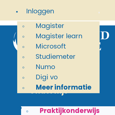
Ga naar hoofdinhoud
Ga naar
Inloggen
voettekst
Magister
Magister learn
Microsoft
Studiemeter
Numo
Digi vo
Meer informatie
Onderwijs
>
>
Home
Onderwijs
Branchecertifica
Praktijkonderwijs