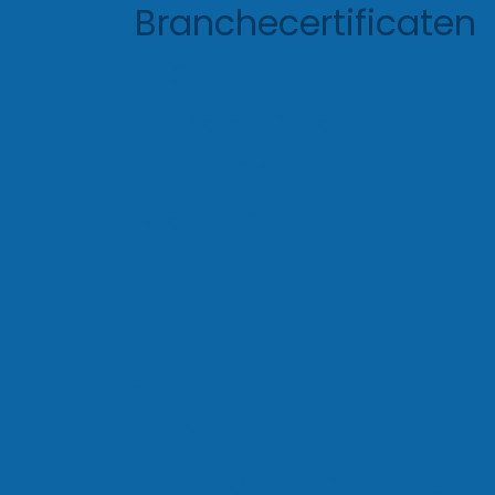
Branchecertificaten
Diploma PrO
Entree-opleiding
Fit Happens
Mentor
Stage
School
Bestuur
Dit maakt ons bijzon