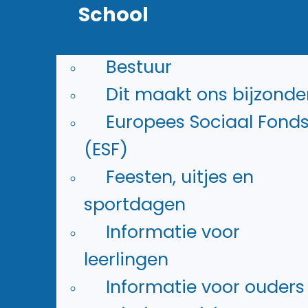
School
kunt certificaten behalen 
belangrijk zijn voor stage 
Bestuur
werk.
Dit maakt ons bijzonde
Europees Sociaal Fond
(ESF)
Vergroot je kansen op een
Feesten, uitjes en
baan of stage!
sportdagen
Informatie voor
leerlingen
Informatie voor ouders