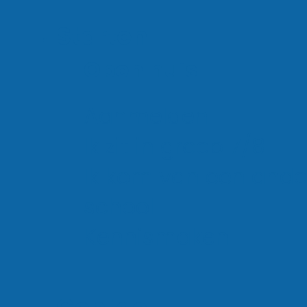
Starten
Open huis
Aanmelden
Ik zit in groep 7/8
Ik kom van een ande
school
Kennismaken
Techniek