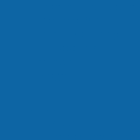
Branchecertificaten
Diploma PrO
LinkedIn
Entree-opleiding
Fit Happens
Mentor
Stage
©2026 Rietland College
Cookiebeleid
School
Privacyverklaring
Bestuur
Dit maakt ons bijzon